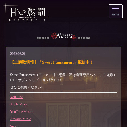
2022/06/21
【主題歌情報】「Sweet Punishment」配信中！
Sweet Punishment（アニメ「甘い懲罰～私は看守専用ペット」主題歌）
DL・サブスクリプション配信中！
ぜひご視聴ください♪
YouTube
Apple Music
YouTube Music
Amazon Music
Spotify