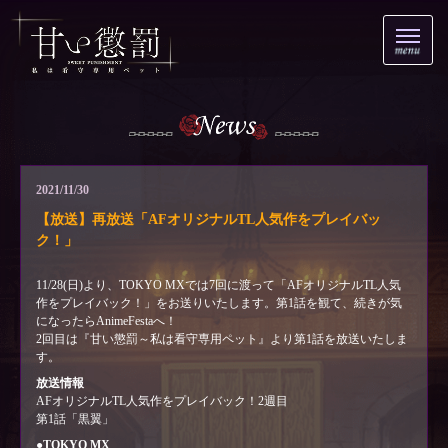
2021/11/30
【放送】再放送「AFオリジナルTL人気作をプレイバッ
ク！」
​11/28(日)より、TOKYO MXでは7回に渡って「AFオリジナルTL人気
作をプレイバック！」をお送りいたします。​第1話を観て、続きが気
になったらAnimeFestaへ！
2回目は『甘い懲罰～私は看守専用ペット』より第1話を放送いたしま
す。
放送情報
AFオリジナルTL人気作をプレイバック！2週目
第1話「黒翼」
​●TOKYO MX