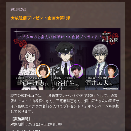
2018/02/23
★放送前プレゼント企画★第1弾
現在公式Twitterでは、「放送前プレゼント企画 第1弾」として、通常
版キャスト「山谷祥生さん、三宅麻理恵さん、酒井広大さんの直筆サ
イン色紙にアナタの名前を入れてプレゼント！」キャンペーンを実施
しております。
【実施期間】
対象期間：2/23(金)～3/1(木)15:00