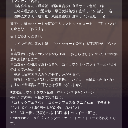
【プレゼント内容】
・山谷祥生さん（通常版 明神亜貴役）直筆サイン色紙 1名
・三宅麻理恵さん（通常版 早乙女陽菜役）直筆サイン色紙 1名
・酒井広大さん（通常版 八雲聖徳役）直筆サイン色紙 1名
期間中に該当ツイートをRT&アカウントのフォローをして頂いた方が
対象となっております。
是非ご参加ください。
※サイン色紙は宛名を隠してツイッターで公開する可能性がございま
す。
※当選者には当アカウントからDMにておしらせしますので、DMの解
放をお願いします。
※当選者への連絡がおわるまで、当アカウントへのフォローとRTはそ
のままでお願いします
※発送は日本国内のみとさせていただきます。
※当選した賞品のSNSへの写真掲載については、当選者の自由となり
ますので当運営の許可などは必要ございません
■放送前カウントダウン企画 Wチャンスキャンペーン
外れた方の中から抽選で30名様に、
「コミックフェスタ」「コミックフェスタ アニメZone」で使える
ギフトポイント500円分を30名様にプレゼント
2/23～3/31の間に発表される【RT対象】のツイートRTと、
ComicFestaアニメ公式ツイッターアカウントのフォローで応募完了で
す。