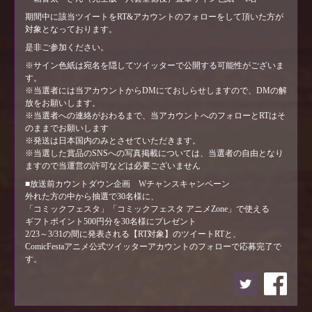
期間中に該当ツイートをRT&アカウントのフォローをして頂いた方が
対象となっております。
是非ご参加ください。
※サイン色紙は宛名を隠してツイッターで公開する可能性がございま
す。
※当選者には当アカウントからDMにておしらせしますので、DMの解
放をお願いします。
※当選者への連絡がおわるまで、当アカウントへのフォローとRTはそ
のままでお願いします
※発送は日本国内のみとさせていただきます。
※当選した賞品のSNSへの写真掲載については、当選者の自由となり
ますので当運営の許可などは必要ございません
■放送前カウントダウン企画 Wチャンスキャンペーン
外れた方の中から抽選で30名様に、
「コミックフェスタ」「コミックフェスタ アニメZone」で使える
ギフトポイント500円分を30名様にプレゼント
2/23～3/31の間に発表される【RT対象】のツイートRTと、
ComicFestaアニメ公式ツイッターアカウントのフォローで応募完了で
す。