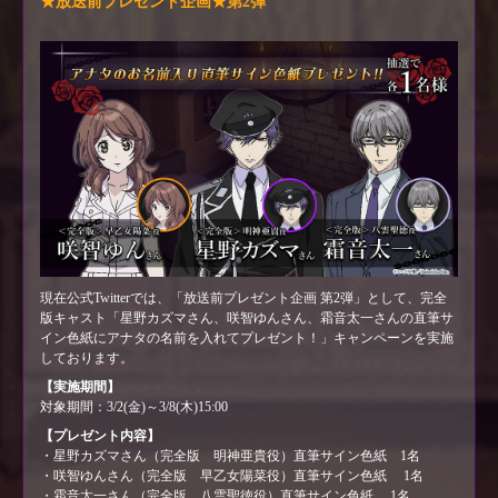
★放送前プレゼント企画★第2弾
現在公式Twitterでは、「放送前プレゼント企画 第2弾」として、完全
版キャスト「星野カズマさん、咲智ゆんさん、霜音太一さんの直筆サ
イン色紙にアナタの名前を入れてプレゼント！」キャンペーンを実施
しております。
【実施期間】
対象期間：3/2(金)～3/8(木)15:00
【プレゼント内容】
・星野カズマさん（完全版 明神亜貴役）直筆サイン色紙 1名
・咲智ゆんさん（完全版 早乙女陽菜役）直筆サイン色紙 1名
・霜音太一さん（完全版 八雲聖徳役）直筆サイン色紙 1名